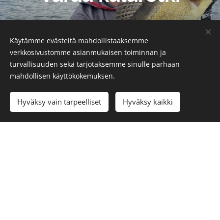
Ota yhteyttä
Käytämme evästeitä mahdollistaaksemme
verkkosivustomme asianmukaisen toiminnan ja
turvallisuuden sekä tarjotaksemme sinulle parhaan
mahdollisen käyttökokemuksen.
Hyväksy vain tarpeelliset
Hyväksy kaikki