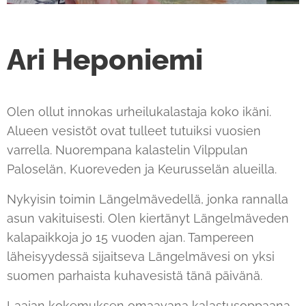
Ari Heponiemi
Olen ollut innokas urheilukalastaja koko ikäni.
Alueen vesistöt ovat tulleet tutuiksi vuosien
varrella. Nuorempana kalastelin Vilppulan
Paloselän, Kuoreveden ja Keurusselän alueilla.
Nykyisin toimin Längelmävedellä, jonka rannalla
asun vakituisesti. Olen kiertänyt Längelmäveden
kalapaikkoja jo 15 vuoden ajan. Tampereen
läheisyydessä sijaitseva Längelmävesi on yksi
suomen parhaista kuhavesistä tänä päivänä.
Laajan kokemuksen omaavana kalastusoppaana