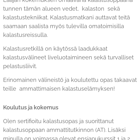
tunnen tämän alueen vedet, kalaston sekä
kalastustekniikat. Kalastusmatkani auttavat teitä
saamaan saalista myös tulevilla omatoimisilla
kalastusreissulla.
Kalastusretkillä on käytössä laadukkaat
kalastusvälineet liveluotaimineen sekä turvalliset
pelastusliivit.
Erinomainen välineistö ja koulutettu opas takaavat
teille ammattimaisen kalastuselämyksen!
Koulutus ja kokemus
Olen sertifioitu kalastusopas ja suorittanut
kalastusoppaan ammattitutkinnon (AT). Lisäksi
minulla on voimassa olevat ensiapukurssit 1 ja 2,