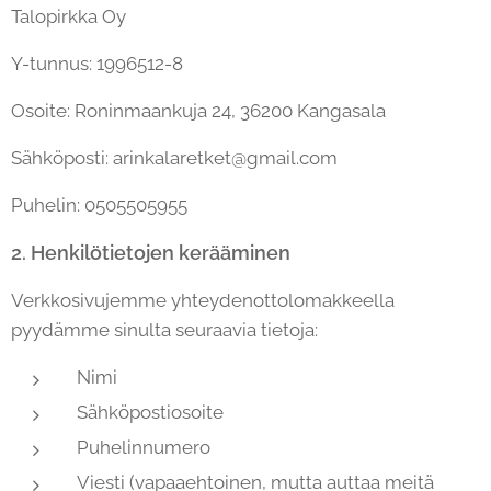
Talopirkka Oy
Y-tunnus: 1996512-8
Osoite: Roninmaankuja 24, 36200 Kangasala
Sähköposti: arinkalaretket@gmail.com
Puhelin: 0505505955
2. Henkilötietojen kerääminen
Verkkosivujemme yhteydenottolomakkeella
pyydämme sinulta seuraavia tietoja:
Nimi
Sähköpostiosoite
Puhelinnumero
Viesti (vapaaehtoinen, mutta auttaa meitä