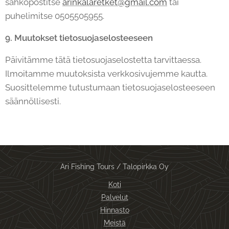
sähköpostitse
arinkalaretket@gmail.com
tai
puhelimitse 0505505955.
9. Muutokset tietosuojaselosteeseen
Päivitämme tätä tietosuojaselostetta tarvittaessa.
Ilmoitamme muutoksista verkkosivujemme kautta.
Suosittelemme tutustumaan tietosuojaselosteeseen
säännöllisesti.
Ari Fishing Tours / Talopirkka Oy
Koti
Palvelut
Hinnasto
Meistä