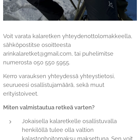
Voit varata kalaretken yhteydenottolomakkeella,
sähköpostitse osoitteesta
arinkalaretket@gmail.com, tai puhelimitse
numerosta 050 550 5955.
Kerro varauksen yhteydessä yhteystietosi,
seurueesi osallistujamäärä, sekä muut
erityistoiveet.
Miten valmistautua retkeä varten?
Jokaisella kalaretkelle osallistuvalla
henkilöllä tulee olla valtion
kalastonhoitomaksu maksettuna. Sen voit