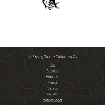
Ari Fishing Tours / Talopirkka Oy
Koti
Palvelut
Hinnasto
Meistä
Varaus
Kalusto
Yhteystiedot