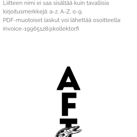
Liitteen nimi ei saa sisältää kuin tavallisia
kirjoitusmerkkejä: a-z, A-Z, 0-9.
PDF-muotoiset laskut voi lähettää osoitteella:
invoice-19965128@kollektor.fi